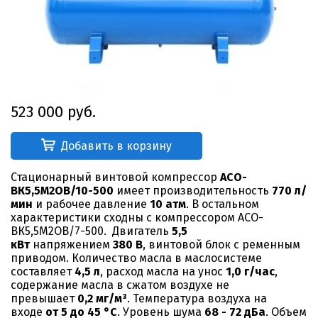
523 000 руб.
Добавить в корзину
Стационарный винтовой компрессор
АСО-
ВК5,5М2ОВ/10-500
имеет производительность
770 л/
мин
и рабочее давление
10 атм
. В остальном
характеристики сходны с компрессором АСО-
ВК5,5М2ОВ/7-500. Двигатель
5,5
кВт
напряжением
380 В
, винтовой блок с ременным
приводом. Количество масла в маслосистеме
составляет
4,5 л
, расход масла на унос
1,0
г/час
,
содержание масла в сжатом воздухе не
превышает
0,2 мг/м³
. Температура воздуха на
входе
от 5 до 45 °С
. Уровень шума
68 - 72 дБа
. Объем