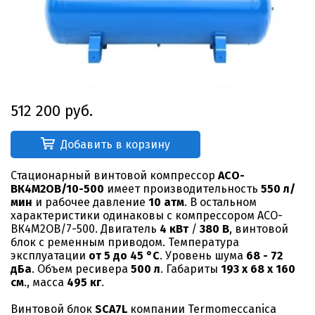
512 200 руб.
Добавить в корзину
Стационарный винтовой компрессор
АСО-
ВК4М2ОВ/10-500
имеет производительность
550 л/
мин
и рабочее давление
10 атм
. В остальном
характеристики одинаковы с компрессором АСО-
ВК4М2ОВ/7-500. Двигатель
4 кВт
/
380 В
, винтовой
блок с ременным приводом. Температура
эксплуатации
от 5 до 45 °С
. Уровень шума
68 - 72
дБа
. Объем ресивера
500 л
. Габариты
193 х 68 х 160
см
., масса
495 кг
.
Винтовой блок
SCA7L
компании Termomeccanica