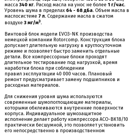
масса
340 кг
. Расход масла на унос не более
1 г/час
.
Уровень шума в пределах
64 - 68 дБа
. Объем масла в
маслосистеме
7 л
. Содержание масла в сжатом
3
воздухе
3 мг/м
.
Винтовой блок модели EVO3-NK производства
немецкой компании Rotorcomp. Конструкция блока
допускает длительную нагрузку в круглосуточном
режиме и позволяет быстро заменить отдельные
детали. Все компрессорные блоки проходят
длительное тестирование под нагрузкой, время
наработки блока при соблюдении
правил эксплуатации 40 000 часов. Плановый
ремонт предусматривает замену подшипников и
расходных материалов.
Для снижения уровня шума используются
современные шумопоглощающие материалы,
которыми обклеиваются внутренние поверхности
корпуса. Индивидуальное шумозащитное
исполнение делает работу компрессора АСО-ВК18/10
практически бесшумной, это позволяет установить
его непосредственно в производственном