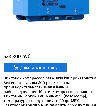
533 800 руб.
Добавить в корзину
Винтовой компрессор
АСО-ВК18/10
производства
Бежецкого завода АСО рассчитан на
производительность
2800 л/мин
и
рабочее давление
10 атм
. Компрессор оснащен
винтовым блоком
EVO3-NK-V113 (Rotorcomp)
,
температура эксплуатации от
10 до 45°С
.
Электропривод
18,5 кВт
, габариты
155 х 85 х 80 см
.,