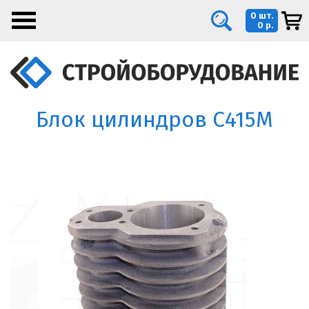
0 шт.
0 р.
Блок цилиндров С415М